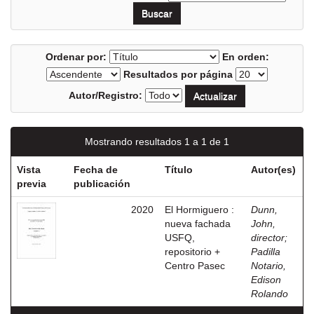
Ordenar por:
En orden:
Resultados por página
Autor/Registro:
Mostrando resultados 1 a 1 de 1
Vista
Fecha de
Título
Autor(es)
previa
publicación
2020
El Hormiguero :
Dunn,
nueva fachada
John,
USFQ,
director
;
repositorio +
Padilla
Centro Pasec
Notario,
Edison
Rolando