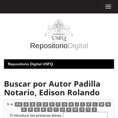
Skip
navigation
Repositorio
Digital
Repositorio Digital USFQ
Buscar por Autor Padilla
Notario, Edison Rolando
Ir a:
0-9
A
B
C
D
E
F
G
H
I
J
K
L
M
N
O
P
Q
R
S
T
U
V
W
X
Y
Z
O introducir las primeras letras: