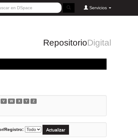
Servicios
Repositorio
Digital
V
W
X
Y
Z
r/Registro: