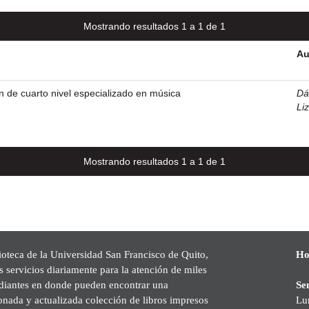
Mostrando resultados 1 a 1 de 1
Au
 de cuarto nivel especializado en música
Dá
Li
Mostrando resultados 1 a 1 de 1
ioteca de la Universidad San Francisco de Quito,
Ho
s servicios diariamente para la atención de miles
udiantes en donde pueden encontrar una
Se
onada y actualizada colección de libros impresos
Lu