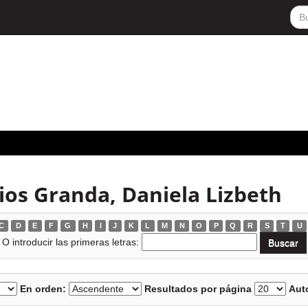
ios Granda, Daniela Lizbeth
C
D
E
F
G
H
I
J
K
L
M
N
O
P
Q
R
S
T
U
O introducir las primeras letras:
En orden:
Resultados por página
Auto