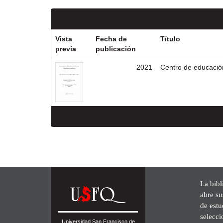
Vista
Fecha de
Título
previa
publicación
2021
Centro de educación
La bibl
abre su
de est
selecci
Universidad San Francisco de