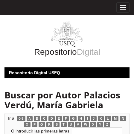
Skip
navigation
Repositorio
Digital
Repositorio Digital USFQ
Buscar por Autor Palacios
Verdú, María Gabriela
Ir a:
0-9
A
B
C
D
E
F
G
H
I
J
K
L
M
N
O
P
Q
R
S
T
U
V
W
X
Y
Z
O introducir las primeras letras: