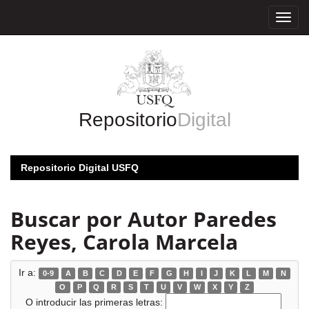
Skip
navigation
Repositorio
Digital
Repositorio Digital USFQ
Buscar por Autor Paredes
Reyes, Carola Marcela
Ir a:
0-9
A
B
C
D
E
F
G
H
I
J
K
L
M
N
O
P
Q
R
S
T
U
V
W
X
Y
Z
O introducir las primeras letras: