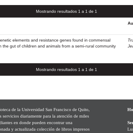
Mostrando resultados 1 a 1 de 1
Au
 genetic elements and resistance genes found in commensal
Tr
om the gut of children and animals from a semi-rural community
Je
Mostrando resultados 1 a 1 de 1
ioteca de la Universidad San Francisco de Quito,
Ho
s servicios diariamente para la atención de miles
udiantes en donde pueden encontrar una
Se
onada y actualizada colección de libros impresos
Lu