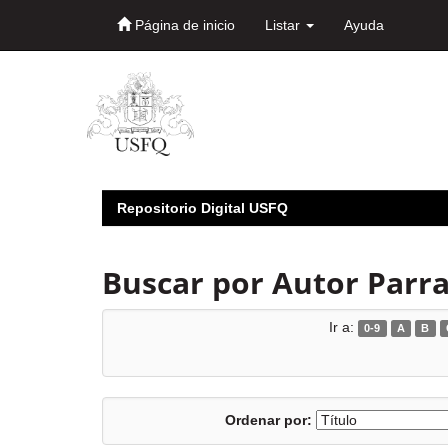
Página de inicio
Listar
Ayuda
Skip
navigation
Repositorio Digital USFQ
Buscar por Autor Parra
Ir a:
0-9
A
B
Ordenar por: