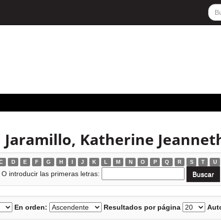
 Jaramillo, Katherine Jeannet
C
D
E
F
G
H
I
J
K
L
M
N
O
P
Q
R
S
T
U
O introducir las primeras letras:
En orden:
Resultados por página
Auto