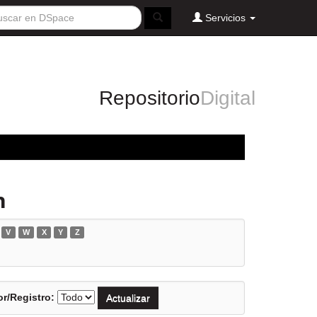
Servicios
Repositorio
Digital
h
V
W
X
Y
Z
r/Registro: