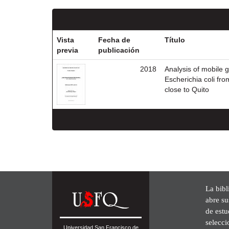
Vista
Fecha de
Título
previa
publicación
2018
Analysis of mobile
Escherichia coli fr
close to Quito
La bibl
abre su
de est
selecci
Universidad San Francisco de