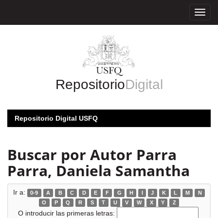
Skip
navigation
Repositorio
Digital
Repositorio Digital USFQ
Buscar por Autor Parra
Parra, Daniela Samantha
Ir a:
0-9
A
B
C
D
E
F
G
H
I
J
K
L
M
N
O
P
Q
R
S
T
U
V
W
X
Y
Z
O introducir las primeras letras: