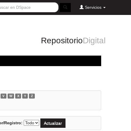
Servicios
Repositorio
Digital
V
W
X
Y
Z
r/Registro: