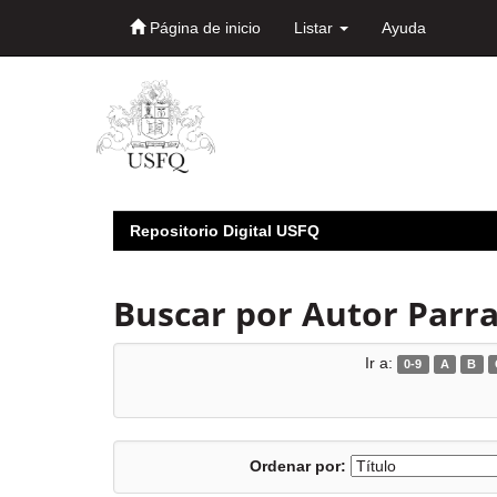
Página de inicio
Listar
Ayuda
Skip
navigation
Repositorio Digital USFQ
Buscar por Autor Parra
Ir a:
0-9
A
B
Ordenar por: