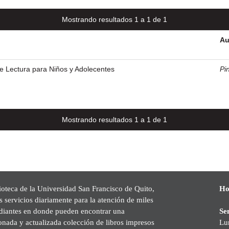
Mostrando resultados 1 a 1 de 1
Au
de Lectura para Niños y Adolecentes
Pi
Mostrando resultados 1 a 1 de 1
ioteca de la Universidad San Francisco de Quito,
Ho
s servicios diariamente para la atención de miles
udiantes en donde pueden encontrar una
Se
onada y actualizada colección de libros impresos
Lu