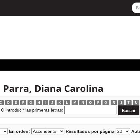
 Parra, Diana Carolina
C
D
E
F
G
H
I
J
K
L
M
N
O
P
Q
R
S
T
U
O introducir las primeras letras:
En orden:
Resultados por página
Auto