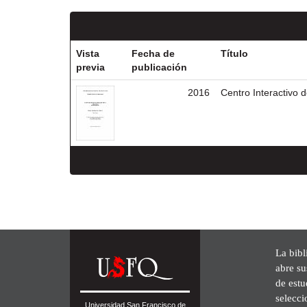
Vista
Fecha de
Título
previa
publicación
2016
Centro Interactivo 
La bibl
abre su
de est
selecci
Universidad San Francisco de