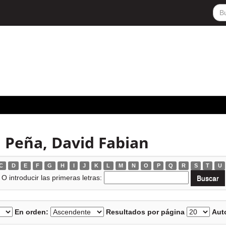
 Peña, David Fabian
C
D
E
F
G
H
I
J
K
L
M
N
O
P
Q
R
S
T
U
O introducir las primeras letras:
En orden:
Resultados por página
Auto