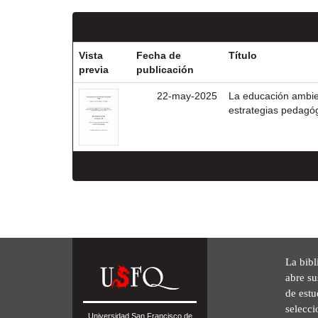
Vista
Fecha de
Título
previa
publicación
22-may-2025
La educación ambien
estrategias pedagóg
La bibl
abre su
de est
selecci
Universidad San Francisco de