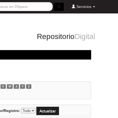
Servicios
Repositorio
Digital
V
W
X
Y
Z
r/Registro: