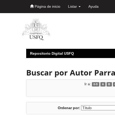
Página de inicio
Listar
Ayuda
Skip
navigation
Repositorio Digital USFQ
Buscar por Autor Parra
Ir a:
0-9
A
B
Ordenar por: