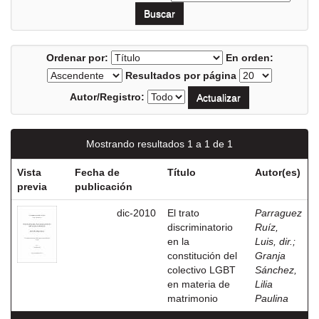
Ordenar por:
En orden:
Resultados por página
Autor/Registro:
Mostrando resultados 1 a 1 de 1
Vista
Fecha de
Título
Autor(es)
previa
publicación
dic-2010
El trato
Parraguez
discriminatorio
Ruíz,
en la
Luis, dir.
;
constitución del
Granja
colectivo LGBT
Sánchez,
en materia de
Lilia
matrimonio
Paulina