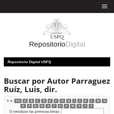
Skip
navigation
Repositorio
Digital
Repositorio Digital USFQ
Buscar por Autor Parraguez
Ruíz, Luis, dir.
Ir a:
0-9
A
B
C
D
E
F
G
H
I
J
K
L
M
N
O
P
Q
R
S
T
U
V
W
X
Y
Z
O introducir las primeras letras: