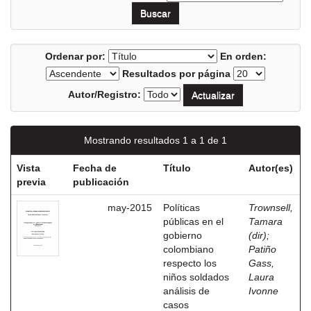
Ordenar por:
En orden:
Resultados por página
Autor/Registro:
Mostrando resultados 1 a 1 de 1
Vista
Fecha de
Título
Autor(es)
previa
publicación
may-2015
Políticas
Trownsell,
públicas en el
Tamara
gobierno
(dir)
;
colombiano
Patiño
respecto los
Gass,
niños soldados
Laura
análisis de
Ivonne
casos