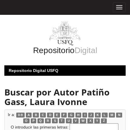
Skip
navigation
Repositorio
Digital
Repositorio Digital USFQ
Buscar por Autor Patiño
Gass, Laura Ivonne
Ir a:
0-9
A
B
C
D
E
F
G
H
I
J
K
L
M
N
O
P
Q
R
S
T
U
V
W
X
Y
Z
O introducir las primeras letras: