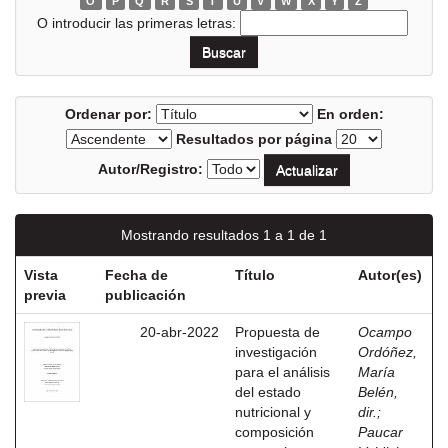
O
P
Q
R
S
T
U
V
W
X
Y
Z
O introducir las primeras letras:
Ordenar por:
En orden:
Resultados por página
Autor/Registro:
Mostrando resultados 1 a 1 de 1
Vista
Fecha de
Título
Autor(es)
previa
publicación
20-abr-2022
Propuesta de
Ocampo
investigación
Ordóñez,
para el análisis
María
del estado
Belén,
nutricional y
dir.
;
composición
Paucar