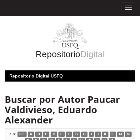
Skip
navigation
Repositorio
Digital
Repositorio Digital USFQ
Buscar por Autor Paucar
Valdivieso, Eduardo
Alexander
Ir a:
0-9
A
B
C
D
E
F
G
H
I
J
K
L
M
N