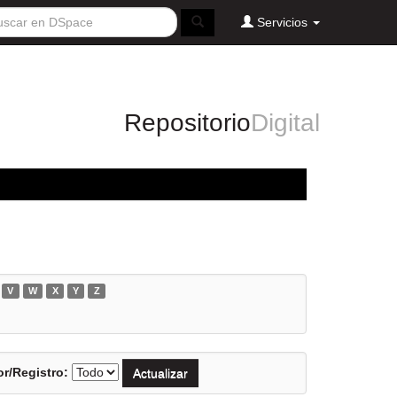
Servicios
Repositorio
Digital
V
W
X
Y
Z
r/Registro: