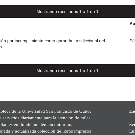
Mostrando resultados 1 a 1 de 1
Au
ción por incumplimiento como garantía jurisdiccional del
Pé
co
Mostrando resultados 1 a 1 de 1
ioteca de la Universidad San Francisco de Quito,
Ho
s servicios diariamente para la atención de miles
udiantes en donde pueden encontrar una
Se
onada y actualizada colección de libros impresos
Lu