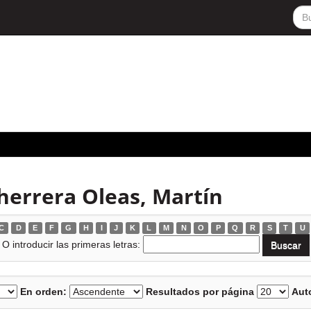
herrera Oleas, Martín
C
D
E
F
G
H
I
J
K
L
M
N
O
P
Q
R
S
T
U
O introducir las primeras letras:
En orden:
Resultados por página
Auto