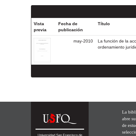
Vista
Fecha de
Título
previa
publicación
may-2010
La función de la ac
ordenamiento jurídi
La bibl
abre su
de est
selecci
Universidad San Francisco de