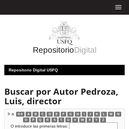
Skip
navigation
Repositorio
Digital
Repositorio Digital USFQ
Buscar por Autor Pedroza,
Luis, director
Ir a:
0-9
A
B
C
D
E
F
G
H
I
J
K
L
M
N
O
P
Q
R
S
T
U
V
W
X
Y
Z
O introducir las primeras letras: