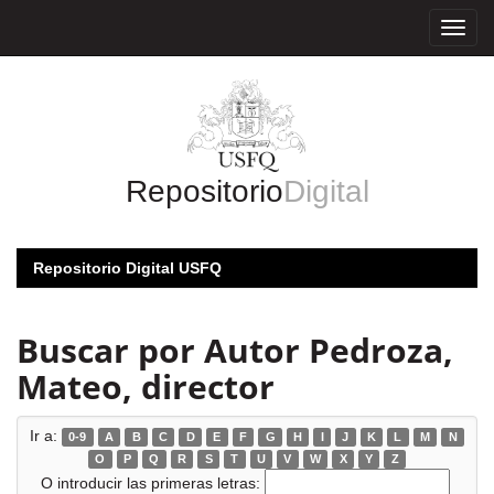
Skip
navigation
Repositorio
Digital
Repositorio Digital USFQ
Buscar por Autor Pedroza,
Mateo, director
Ir a:
0-9
A
B
C
D
E
F
G
H
I
J
K
L
M
N
O
P
Q
R
S
T
U
V
W
X
Y
Z
O introducir las primeras letras: