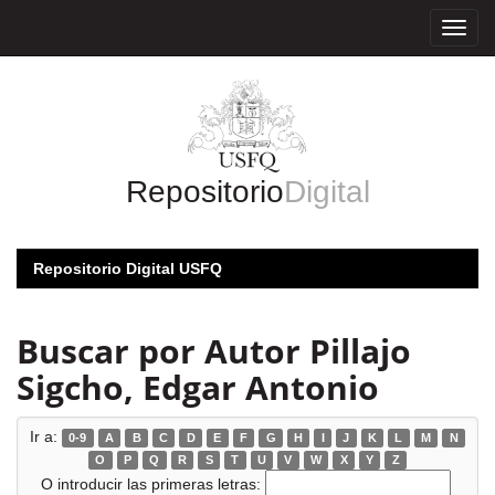
Skip
navigation
Repositorio
Digital
Repositorio Digital USFQ
Buscar por Autor Pillajo
Sigcho, Edgar Antonio
Ir a:
0-9
A
B
C
D
E
F
G
H
I
J
K
L
M
N
O
P
Q
R
S
T
U
V
W
X
Y
Z
O introducir las primeras letras: