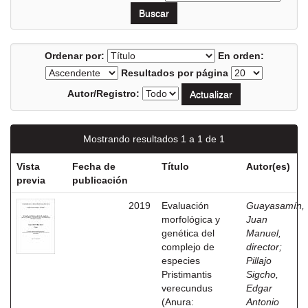
Ordenar por:
En orden:
Resultados por página
Autor/Registro:
Mostrando resultados 1 a 1 de 1
Vista
Fecha de
Título
Autor(es)
previa
publicación
2019
Evaluación
Guayasamín,
morfológica y
Juan
genética del
Manuel,
complejo de
director
;
especies
Pillajo
Pristimantis
Sigcho,
verecundus
Edgar
(Anura:
Antonio