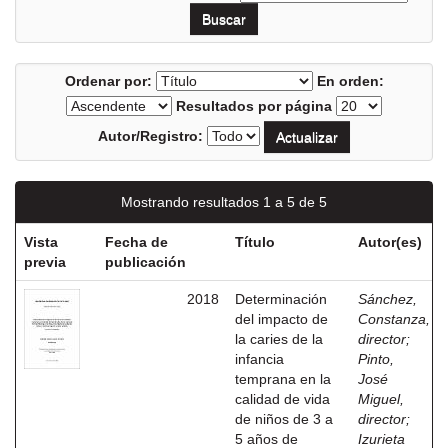
Ordenar por:
En orden:
Resultados por página
Autor/Registro:
Mostrando resultados 1 a 5 de 5
Vista
Fecha de
Título
Autor(es)
previa
publicación
2018
Determinación
Sánchez,
del impacto de
Constanza,
la caries de la
director
;
infancia
Pinto,
temprana en la
José
calidad de vida
Miguel,
de niños de 3 a
director
;
5 años de
Izurieta