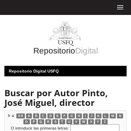
Skip
navigation
Repositorio
Digital
Repositorio Digital USFQ
Buscar por Autor Pinto,
José Miguel, director
Ir a:
0-9
A
B
C
D
E
F
G
H
I
J
K
L
M
N
O
P
Q
R
S
T
U
V
W
X
Y
Z
O introducir las primeras letras: