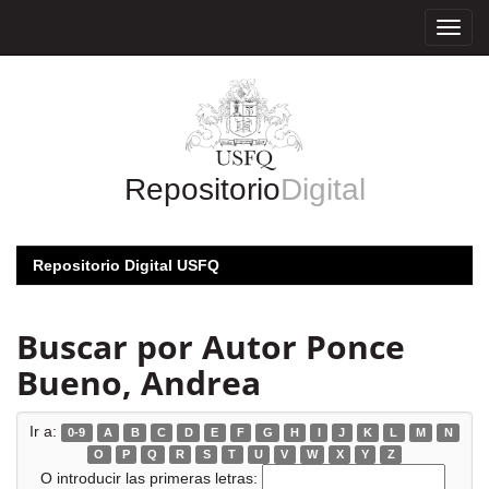
Skip
navigation
Repositorio
Digital
Repositorio Digital USFQ
Buscar por Autor Ponce
Bueno, Andrea
Ir a:
0-9
A
B
C
D
E
F
G
H
I
J
K
L
M
N
O
P
Q
R
S
T
U
V
W
X
Y
Z
O introducir las primeras letras: