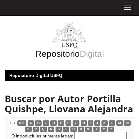
Skip
navigation
Repositorio
Digital
Repositorio Digital USFQ
Buscar por Autor Portilla
Quishpe, Llovana Alejandra
Ir a:
0-9
A
B
C
D
E
F
G
H
I
J
K
L
M
N
O
P
Q
R
S
T
U
V
W
X
Y
Z
O introducir las primeras letras: