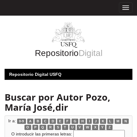
Skip
navigation
Repositorio
Digital
Repositorio Digital USFQ
Buscar por Autor Pozo,
María José,dir
Ir a:
0-9
A
B
C
D
E
F
G
H
I
J
K
L
M
N
O
P
Q
R
S
T
U
V
W
X
Y
Z
O introducir las primeras letras: