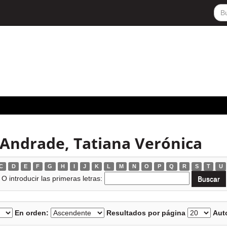
 Andrade, Tatiana Verónica
C
D
E
F
G
H
I
J
K
L
M
N
O
P
Q
R
S
T
U
O introducir las primeras letras:
En orden:
Resultados por página
Auto