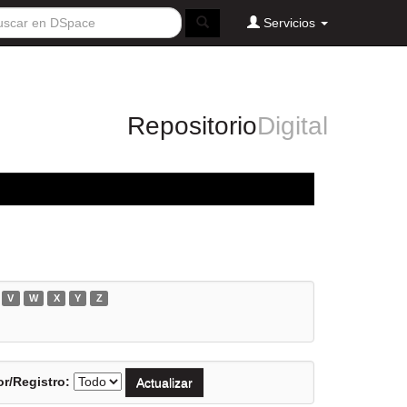
Servicios
Repositorio
Digital
V
W
X
Y
Z
r/Registro: