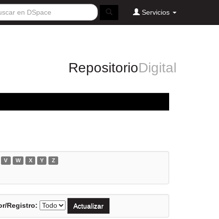
Servicios
Repositorio
Digital
V
W
X
Y
Z
r/Registro: