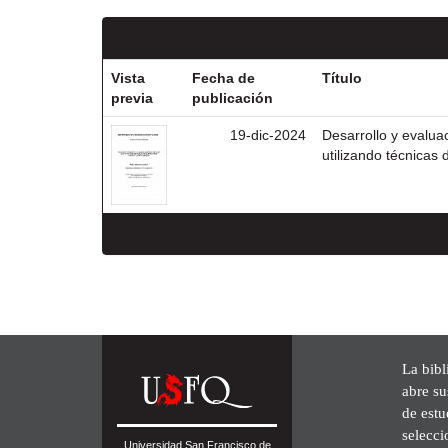
Vista
Fecha de
Título
previa
publicación
19-dic-2024
Desarrollo y evalua
utilizando técnicas
La bibl
abre su
de est
selecci
Universidad San Francisco de