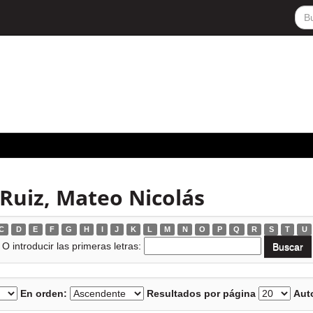
Ruiz, Mateo Nicolás
C
D
E
F
G
H
I
J
K
L
M
N
O
P
Q
R
S
T
U
O introducir las primeras letras:
En orden:
Resultados por página
Auto