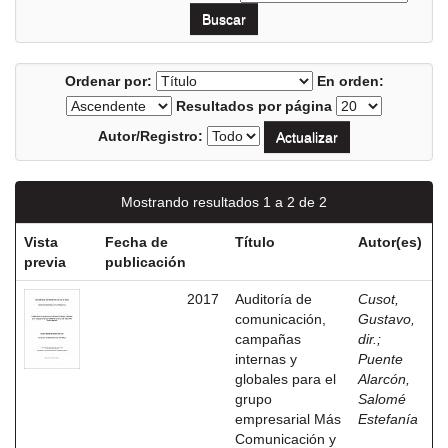
Ordenar por:
En orden:
Resultados por página
Autor/Registro:
Mostrando resultados 1 a 2 de 2
Vista
Fecha de
Título
Autor(es)
previa
publicación
2017
Auditoría de
Cusot,
comunicación,
Gustavo,
campañas
dir.
;
internas y
Puente
globales para el
Alarcón,
grupo
Salomé
empresarial Más
Estefanía
Comunicación y