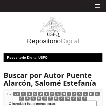
Skip
navigation
Repositorio
Digital
Repositorio Digital USFQ
Buscar por Autor Puente
Alarcón, Salomé Estefanía
Ir a:
0-9
A
B
C
D
E
F
G
H
I
J
K
L
M
N
O
P
Q
R
S
T
U
V
W
X
Y
Z
O introducir las primeras letras: