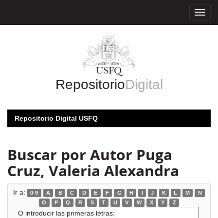
Skip
navigation
Repositorio
Digital
Repositorio Digital USFQ
Buscar por Autor Puga
Cruz, Valeria Alexandra
Ir a:
0-9
A
B
C
D
E
F
G
H
I
J
K
L
M
N
O
P
Q
R
S
T
U
V
W
X
Y
Z
O introducir las primeras letras: