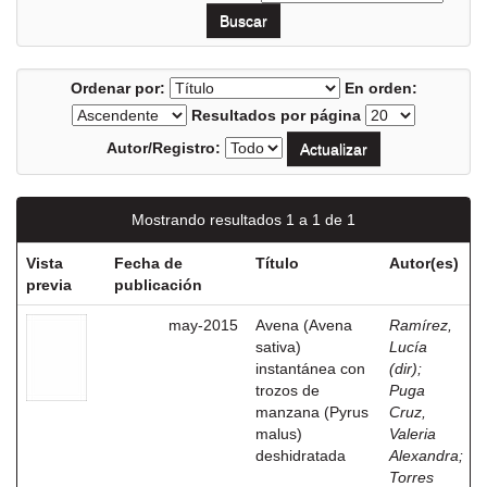
Ordenar por:
En orden:
Resultados por página
Autor/Registro:
Mostrando resultados 1 a 1 de 1
Vista
Fecha de
Título
Autor(es)
previa
publicación
may-2015
Avena (Avena
Ramírez,
sativa)
Lucía
instantánea con
(dir)
;
trozos de
Puga
manzana (Pyrus
Cruz,
malus)
Valeria
deshidratada
Alexandra
;
Torres