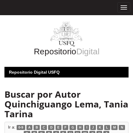
Skip
navigation
Repositorio
Digital
Repositorio Digital USFQ
Buscar por Autor
Quinchiguango Lema, Tania
Tarina
Ir a:
0-9
A
B
C
D
E
F
G
H
I
J
K
L
M
N