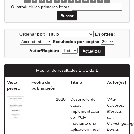
O
P
Q
R
S
T
U
V
W
X
Y
Z
O introducir las primeras letras:
Ordenar por:
En orden:
Resultados por página
Autor/Registro:
Mostrando resultados 1 a 1 de 1
Vista
Fecha de
Título
Autor(es)
previa
publicación
2020
Desarrollo de
Villar
casos:
Cáceres,
Implementación
Mónica,
de IYCF
dir.
;
mediante una
Quinchiguang
aplicación móvil
Lema,