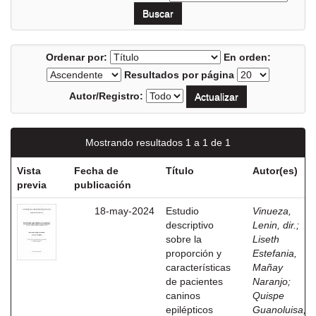
Ordenar por:
En orden:
Resultados por página
Autor/Registro:
Mostrando resultados 1 a 1 de 1
Vista
Fecha de
Título
Autor(es)
previa
publicación
18-may-2024
Estudio
Vinueza,
descriptivo
Lenin, dir.
;
sobre la
Liseth
proporción y
Estefania,
características
Mañay
de pacientes
Naranjo
;
caninos
Quispe
epilépticos
Guanoluisa,