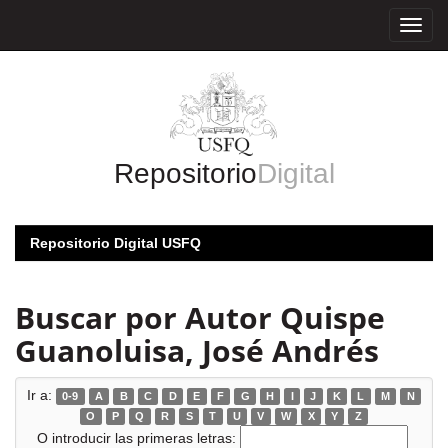
Skip
navigation
Repositorio
Digital
Repositorio Digital USFQ
Buscar por Autor Quispe
Guanoluisa, José Andrés
Ir a:
0-9
A
B
C
D
E
F
G
H
I
J
K
L
M
N
O
P
Q
R
S
T
U
V
W
X
Y
Z
O introducir las primeras letras: