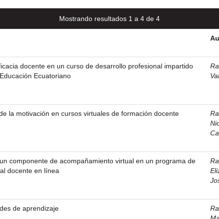
Mostrando resultados 1 a 4 de 4
Au
ficacia docente en un curso de desarrollo profesional impartido
Ra
e Educación Ecuatoriano
Va
 de la motivación en cursos virtuales de formación docente
Ra
Ni
Ca
 un componente de acompañamiento virtual en un programa de
Ra
nal docente en línea
Eli
Jo
des de aprendizaje
Ra
Ma