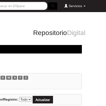
Servicios
Repositorio
Digital
V
W
X
Y
Z
r/Registro: