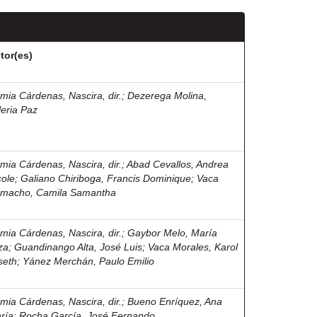
tor(es)
mia Cárdenas, Nascira, dir.
;
Dezerega Molina,
leria Paz
mia Cárdenas, Nascira, dir.
;
Abad Cevallos, Andrea
cole
;
Galiano Chiriboga, Francis Dominique
;
Vaca
macho, Camila Samantha
mia Cárdenas, Nascira, dir.
;
Gaybor Melo, María
za
;
Guandinango Alta, José Luis
;
Vaca Morales, Karol
seth
;
Yánez Merchán, Paulo Emilio
mia Cárdenas, Nascira, dir.
;
Bueno Enríquez, Ana
ría
;
Rocha García, José Fernando