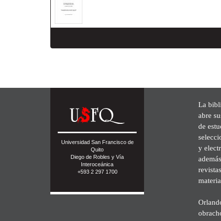
La bibl
abre su
de est
selecci
Universidad San Francisco de
y elect
Quito
Diego de Robles y Vía
además 
Interoceánica
revista
+593 2 297 1700
materia
Orland
obrach