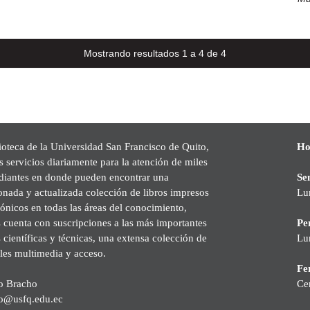
Mostrando resultados 1 a 4 de 4
ioteca de la Universidad San Francisco de Quito,
Ho
s servicios diariamente para la atención de miles
udiantes en donde pueden encontrar una
Se
onada y actualizada colección de libros impresos
Lu
rónicos en todas las áreas del conocimiento,
cuenta con suscripciones a las más importantes
Pe
s científicas y técnicas, una extensa colección de
Lu
les multimedia y acceso.
Fer
o Bracho
Ce
o@usfq.edu.ec