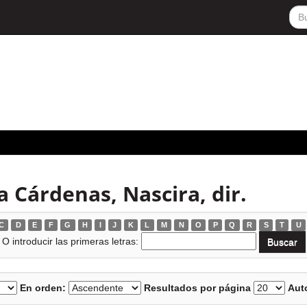
 Cárdenas, Nascira, dir.
C
D
E
F
G
H
I
J
K
L
M
N
O
P
Q
R
S
T
U
O introducir las primeras letras:
En orden:
Resultados por página
Auto