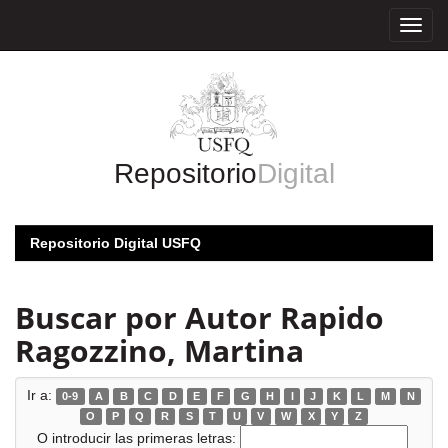
Skip
navigation
Repositorio
Digital
Repositorio Digital USFQ
Buscar por Autor Rapido
Ragozzino, Martina
Ir a:
0-9
A
B
C
D
E
F
G
H
I
J
K
L
M
N
O
P
Q
R
S
T
U
V
W
X
Y
Z
O introducir las primeras letras: