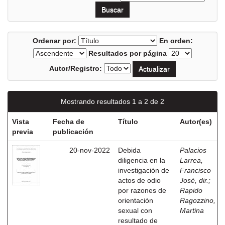
Ordenar por:
En orden:
Resultados por página
Autor/Registro:
Mostrando resultados 1 a 2 de 2
Vista
Fecha de
Título
Autor(es)
previa
publicación
20-nov-2022
Debida
Palacios
diligencia en la
Larrea,
investigación de
Francisco
actos de odio
José, dir.
;
por razones de
Rapido
orientación
Ragozzino,
sexual con
Martina
resultado de