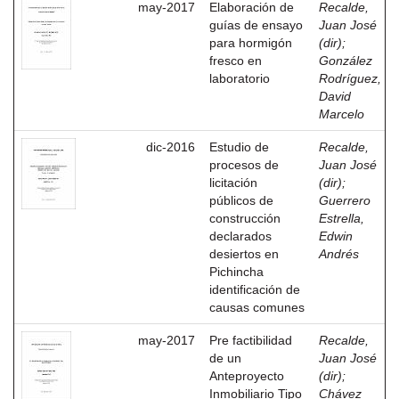
may-2017
Elaboración de
Recalde,
guías de ensayo
Juan José
para hormigón
(dir)
;
fresco en
González
laboratorio
Rodríguez,
David
Marcelo
dic-2016
Estudio de
Recalde,
procesos de
Juan José
licitación
(dir)
;
públicos de
Guerrero
construcción
Estrella,
declarados
Edwin
desiertos en
Andrés
Pichincha
identificación de
causas comunes
may-2017
Pre factibilidad
Recalde,
de un
Juan José
Anteproyecto
(dir)
;
Inmobiliario Tipo
Chávez