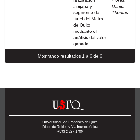
la Estación
Flores,
Jipijapa y
Daniel
segmento de
Thomas
túnel del Metro
de Quito
mediante el
análisis del valor
ganado
Mostrando resultados 1 a 6 de 6
Universidad San Francisco de Quito
Diego de Robles y Vía Interoceánica
+593 2 297 1700