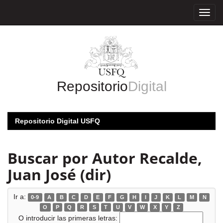
Skip
navigation
Repositorio
Digital
Repositorio Digital USFQ
Buscar por Autor Recalde,
Juan José (dir)
Ir a:
0-9
A
B
C
D
E
F
G
H
I
J
K
L
M
N
O
P
Q
R
S
T
U
V
W
X
Y
Z
O introducir las primeras letras: