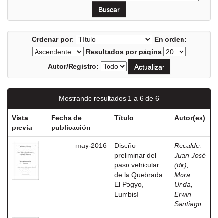
Ordenar por:
En orden:
Resultados por página
Autor/Registro:
Mostrando resultados 1 a 6 de 6
Vista
Fecha de
Título
Autor(es)
previa
publicación
may-2016
Diseño
Recalde,
preliminar del
Juan José
paso vehicular
(dir)
;
de la Quebrada
Mora
El Pogyo,
Unda,
Lumbisí
Erwin
Santiago