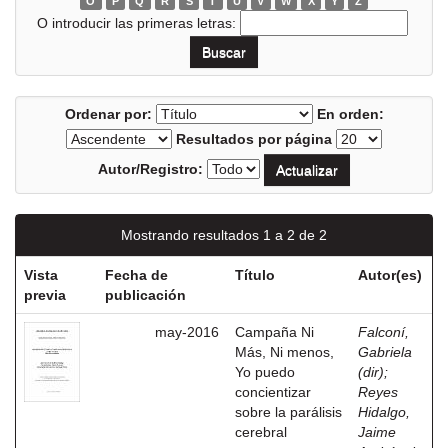
O
P
Q
R
S
T
U
V
W
X
Y
Z
O introducir las primeras letras:
Ordenar por:
En orden:
Resultados por página
Autor/Registro:
Mostrando resultados 1 a 2 de 2
Vista
Fecha de
Título
Autor(es)
previa
publicación
may-2016
Campaña Ni
Falconí,
Más, Ni menos,
Gabriela
Yo puedo
(dir)
;
concientizar
Reyes
sobre la parálisis
Hidalgo,
cerebral
Jaime