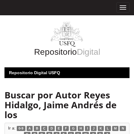
Skip
navigation
Repositorio
Digital
Repositorio Digital USFQ
Buscar por Autor Reyes
Hidalgo, Jaime Andrés de
los
Ir a:
0-9
A
B
C
D
E
F
G
H
I
J
K
L
M
N