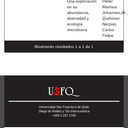
Una exploración
Pieter
en su
Marinus
abundancia,
Johannes,dir.
;
diversidad y
Quiñonez
ecología
Necpas,
microbiana
Carlos
Felipe
Mostrando resultados 1 a 1 de 1
Universidad San Francisco de Quito
Diego de Robles y Vía Interoceánica
+593 2 297 1700