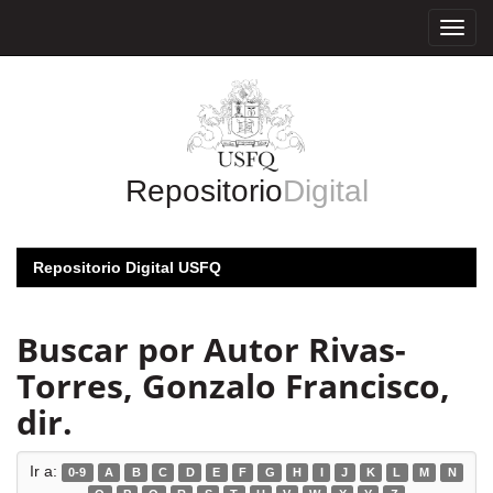
Skip
navigation
Repositorio
Digital
Repositorio Digital USFQ
Buscar por Autor Rivas-
Torres, Gonzalo Francisco,
dir.
Ir a:
0-9
A
B
C
D
E
F
G
H
I
J
K
L
M
N