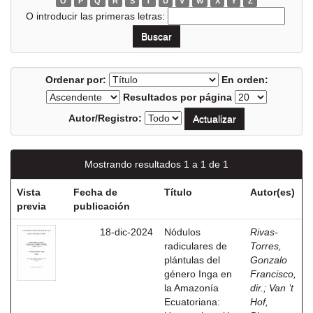
O
P
Q
R
S
T
U
V
W
X
Y
Z
O introducir las primeras letras:
Ordenar por:
En orden:
Resultados por página
Autor/Registro:
Mostrando resultados 1 a 1 de 1
Vista
Fecha de
Título
Autor(es)
previa
publicación
18-dic-2024
Nódulos
Rivas-
radiculares de
Torres,
plántulas del
Gonzalo
género Inga en
Francisco,
la Amazonía
dir.
;
Van ’t
Ecuatoriana:
Hof,