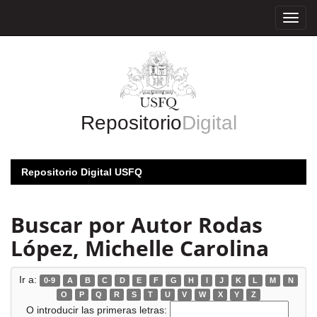
Skip
navigation
Repositorio
Digital
Repositorio Digital USFQ
Buscar por Autor Rodas
López, Michelle Carolina
Ir a:
0-9
A
B
C
D
E
F
G
H
I
J
K
L
M
N
O
P
Q
R
S
T
U
V
W
X
Y
Z
O introducir las primeras letras: