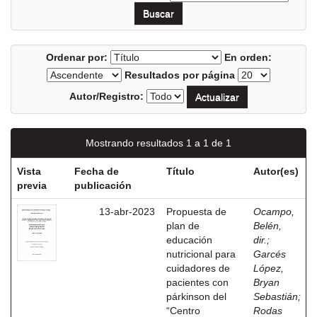
Ordenar por:
En orden:
Resultados por página
Autor/Registro:
Mostrando resultados 1 a 1 de 1
Vista
Fecha de
Título
Autor(es)
previa
publicación
13-abr-2023
Propuesta de
Ocampo,
plan de
Belén,
educación
dir.
;
nutricional para
Garcés
cuidadores de
López,
pacientes con
Bryan
párkinson del
Sebastián
;
“Centro
Rodas