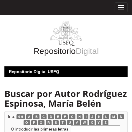
Skip
navigation
Repositorio
Digital
Repositorio Digital USFQ
Buscar por Autor Rodríguez
Espinosa, María Belén
Ir a:
0-9
A
B
C
D
E
F
G
H
I
J
K
L
M
N
O
P
Q
R
S
T
U
V
W
X
Y
Z
O introducir las primeras letras: