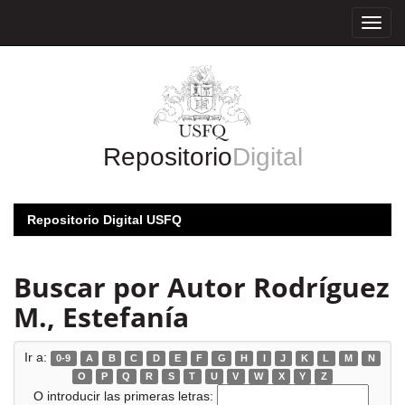
Skip
navigation
Repositorio
Digital
Repositorio Digital USFQ
Buscar por Autor Rodríguez
M., Estefanía
Ir a:
0-9
A
B
C
D
E
F
G
H
I
J
K
L
M
N
O
P
Q
R
S
T
U
V
W
X
Y
Z
O introducir las primeras letras: