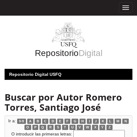
Skip
navigation
Repositorio
Digital
Repositorio Digital USFQ
Buscar por Autor Romero
Torres, Santiago José
Ir a:
0-9
A
B
C
D
E
F
G
H
I
J
K
L
M
N
O
P
Q
R
S
T
U
V
W
X
Y
Z
O introducir las primeras letras: