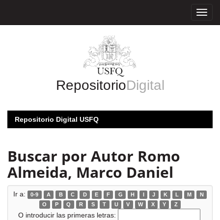
Skip
navigation
Repositorio
Digital
Repositorio Digital USFQ
Buscar por Autor Romo
Almeida, Marco Daniel
Ir a:
0-9
A
B
C
D
E
F
G
H
I
J
K
L
M
N
O
P
Q
R
S
T
U
V
W
X
Y
Z
O introducir las primeras letras: