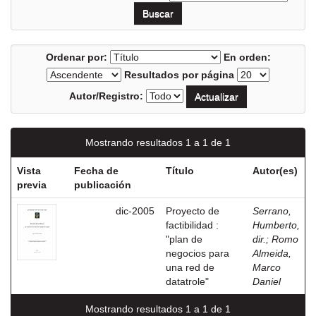
Ordenar por:
En orden:
Resultados por página
Autor/Registro:
Mostrando resultados 1 a 1 de 1
Vista
Fecha de
Título
Autor(es)
previa
publicación
dic-2005
Proyecto de
Serrano,
factibilidad :
Humberto,
"plan de
dir.
;
Romo
negocios para
Almeida,
una red de
Marco
datatrole"
Daniel
Mostrando resultados 1 a 1 de 1