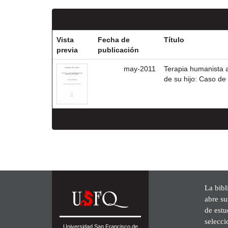
Vista
Fecha de
Título
previa
publicación
may-2011
Terapia humanista a
de su hijo: Caso de
La bibl
abre su
de est
selecci
Universidad San Francisco de