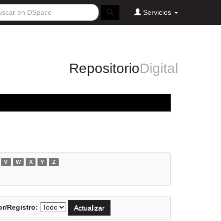
Servicios
Repositorio
Digital
V
W
X
Y
Z
r/Registro: