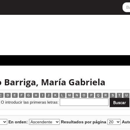
 Barriga, María Gabriela
C
D
E
F
G
H
I
J
K
L
M
N
O
P
Q
R
S
T
U
O introducir las primeras letras:
En orden:
Resultados por página
Auto