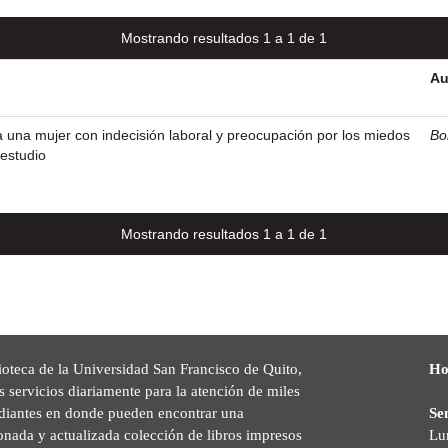
Mostrando resultados 1 a 1 de 1
Au
 una mujer con indecisión laboral y preocupación por los miedos
Bor
 estudio
Mostrando resultados 1 a 1 de 1
ioteca de la Universidad San Francisco de Quito,
Ho
s servicios diariamente para la atención de miles
udiantes en donde pueden encontrar una
Se
onada y actualizada colección de libros impresos
Lu