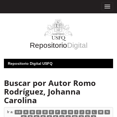
Skip
navigation
Repositorio
Digital
Repositorio Digital USFQ
Buscar por Autor Romo
Rodríguez, Johanna
Carolina
Ir a:
0-9
A
B
C
D
E
F
G
H
I
J
K
L
M
N