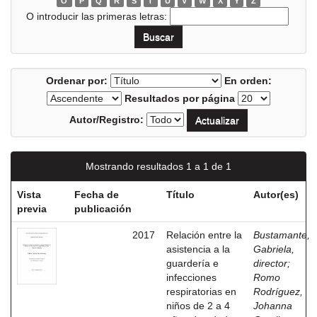
O
P
Q
R
S
T
U
V
W
X
Y
Z
O introducir las primeras letras:
Ordenar por:
En orden:
Resultados por página
Autor/Registro:
Mostrando resultados 1 a 1 de 1
Vista
Fecha de
Título
Autor(es)
previa
publicación
2017
Relación entre la
Bustamante,
asistencia a la
Gabriela,
guardería e
director
;
infecciones
Romo
respiratorias en
Rodríguez,
niños de 2 a 4
Johanna