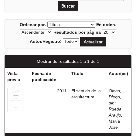
Ordenar por:
En orden:
Resultados por página
Autor/Registro:
Mostrando resultados 1 a 1 de 1
Vista
Fecha de
Título
Autor(es)
previa
publicación
2011
El sentido de la
Oleas,
arquitectura.
Diego,
dir.
;
Rueda
Araújo,
María
José