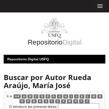
Skip
navigation
Repositorio
Digital
Repositorio Digital USFQ
Buscar por Autor Rueda
Araújo, María José
Ir a:
0-9
A
B
C
D
E
F
G
H
I
J
K
L
M
N
O
P
Q
R
S
T
U
V
W
X
Y
Z
O introducir las primeras letras: