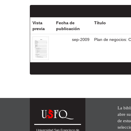
Vista
Fecha de
Título
previa
publicación
sep-2009
Plan de negocios: C
La bibl
abre su
de est
selecci
Universidad San Francisco de