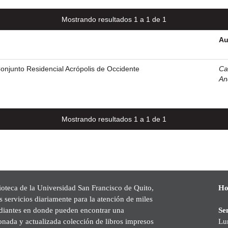
Mostrando resultados 1 a 1 de 1
Au
onjunto Residencial Acrópolis de Occidente
Cas
An
Mostrando resultados 1 a 1 de 1
ioteca de la Universidad San Francisco de Quito,
Ho
s servicios diariamente para la atención de miles
udiantes en donde pueden encontrar una
Se
onada y actualizada colección de libros impresos
Lu