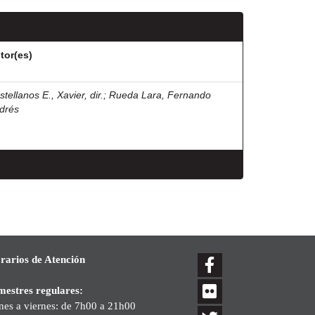
tor(es)
tellanos E., Xavier, dir.
;
Rueda Lara, Fernando
drés
rarios de Atención
mestres regulares:
nes a viernes: de 7h00 a 21h00