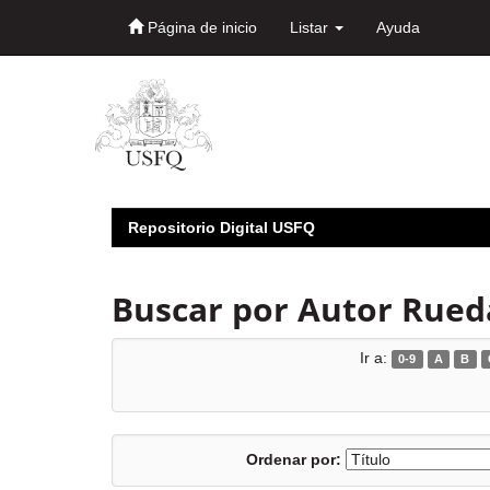
Página de inicio
Listar
Ayuda
Skip
navigation
Repositorio Digital USFQ
Buscar por Autor Rued
Ir a:
0-9
A
B
Ordenar por: