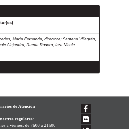
tor(es)
redes, María Fernanda, directora
;
Santana Villagrán,
cole Alejandra
;
Rueda Rosero, Iara Nicole
rarios de Atención
mestres regulares:
nes a viernes: de 7h00 a 21h00