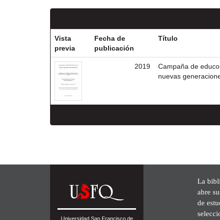
Vista
Fecha de
Título
previa
publicación
2019
Campaña de educomu
nuevas generaciones
La bibl
abre su
de est
selecci
Universidad San Francisco de