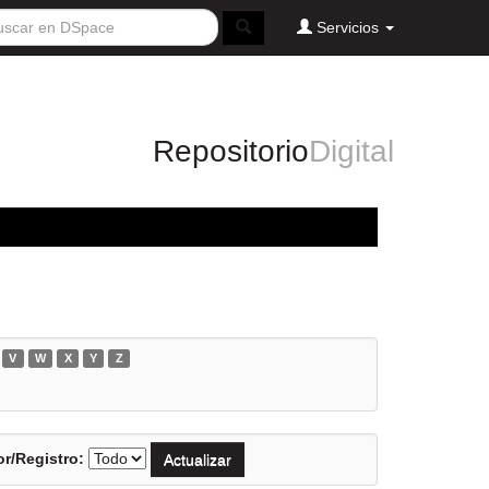
Servicios
Repositorio
Digital
V
W
X
Y
Z
r/Registro: