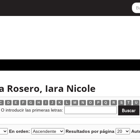
 Rosero, Iara Nicole
C
D
E
F
G
H
I
J
K
L
M
N
O
P
Q
R
S
T
U
O introducir las primeras letras:
En orden:
Resultados por página
Auto