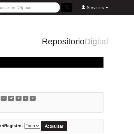
Servicios
Repositorio
Digital
V
W
X
Y
Z
r/Registro: