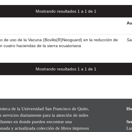
Mostrando resultados 1 a 1 de 1
Au
to de uso de la Vacuna (Bovilis(R)Neoguard) en la reducción de
Sa
en cuatro haciendas de la sierra ecuatoriana
Mostrando resultados 1 a 1 de 1
ioteca de la Universidad San Francisco de Quito,
Ho
s servicios diariamente para la atención de miles
udiantes en donde pueden encontrar una
Se
onada y actualizada colección de libros impresos
Lu