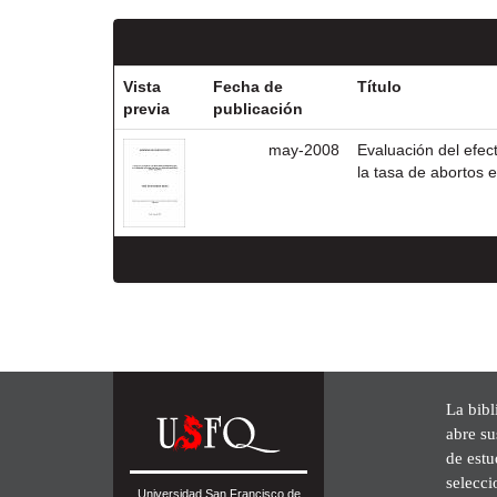
Vista
Fecha de
Título
previa
publicación
may-2008
Evaluación del efec
la tasa de abortos 
La bibl
abre su
de est
selecci
Universidad San Francisco de