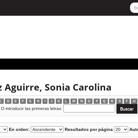
 Aguirre, Sonia Carolina
C
D
E
F
G
H
I
J
K
L
M
N
O
P
Q
R
S
T
U
O introducir las primeras letras:
En orden:
Resultados por página
Auto