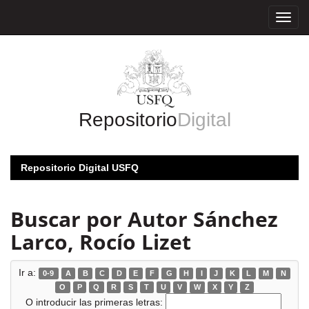
Skip
navigation
Repositorio
Digital
Repositorio Digital USFQ
Buscar por Autor Sánchez
Larco, Rocío Lizet
Ir a:
0-9
A
B
C
D
E
F
G
H
I
J
K
L
M
N
O
P
Q
R
S
T
U
V
W
X
Y
Z
O introducir las primeras letras: