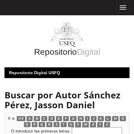
Skip
navigation
Repositorio
Digital
Repositorio Digital USFQ
Buscar por Autor Sánchez
Pérez, Jasson Daniel
Ir a:
0-9
A
B
C
D
E
F
G
H
I
J
K
L
M
N
O
P
Q
R
S
T
U
V
W
X
Y
Z
O introducir las primeras letras: