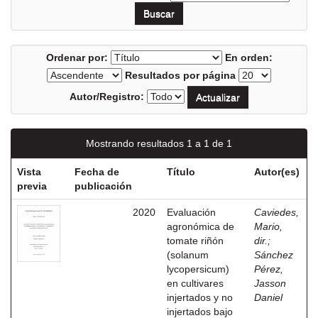
Ordenar por:
En orden:
Resultados por página
Autor/Registro:
Mostrando resultados 1 a 1 de 1
Vista
Fecha de
Título
Autor(es)
previa
publicación
2020
Evaluación
Caviedes,
agronómica de
Mario,
tomate riñón
dir.
;
(solanum
Sánchez
lycopersicum)
Pérez,
en cultivares
Jasson
injertados y no
Daniel
injertados bajo