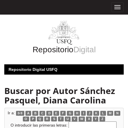
Skip
navigation
Repositorio
Digital
Repositorio Digital USFQ
Buscar por Autor Sánchez
Pasquel, Diana Carolina
Ir a:
0-9
A
B
C
D
E
F
G
H
I
J
K
L
M
N
O
P
Q
R
S
T
U
V
W
X
Y
Z
O introducir las primeras letras: