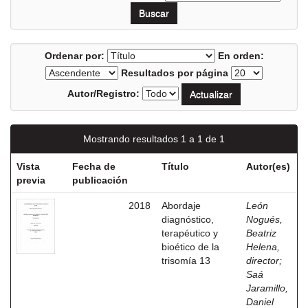
Ordenar por:
En orden:
Resultados por página
Autor/Registro:
Mostrando resultados 1 a 1 de 1
Vista
Fecha de
Título
Autor(es)
previa
publicación
2018
Abordaje
León
diagnóstico,
Nogués,
terapéutico y
Beatriz
bioético de la
Helena,
trisomía 13
director
;
Saá
Jaramillo,
Daniel