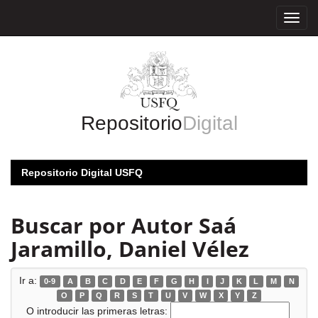
Skip
navigation
Repositorio
Digital
Repositorio Digital USFQ
Buscar por Autor Saá
Jaramillo, Daniel Vélez
Ir a:
0-9
A
B
C
D
E
F
G
H
I
J
K
L
M
N
O
P
Q
R
S
T
U
V
W
X
Y
Z
O introducir las primeras letras: