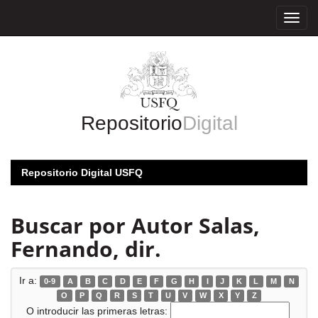
Skip
navigation
Repositorio
Digital
Repositorio Digital USFQ
Buscar por Autor Salas,
Fernando, dir.
Ir a:
0-9
A
B
C
D
E
F
G
H
I
J
K
L
M
N
O
P
Q
R
S
T
U
V
W
X
Y
Z
O introducir las primeras letras: