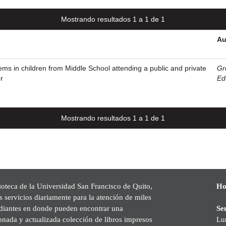
Mostrando resultados 1 a 1 de 1
Au
ems in children from Middle School attending a public and private
Gr
r
Ed
Mostrando resultados 1 a 1 de 1
ioteca de la Universidad San Francisco de Quito,
Ho
s servicios diariamente para la atención de miles
udiantes en donde pueden encontrar una
Se
onada y actualizada colección de libros impresos
Lu