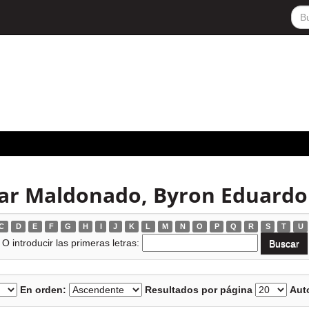
zar Maldonado, Byron Eduardo
C
D
E
F
G
H
I
J
K
L
M
N
O
P
Q
R
S
T
U
O introducir las primeras letras:
En orden:
Resultados por página
Auto