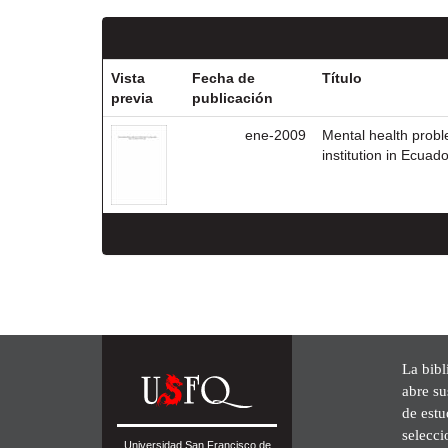
Vista
Fecha de
Título
previa
publicación
ene-2009
Mental health probl
institution in Ecuado
La bibl
abre su
de est
selecci
Universidad San Francisco de