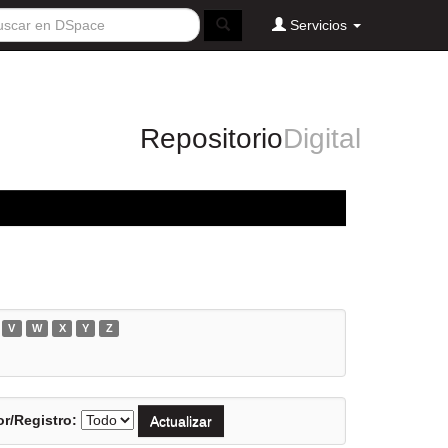
Servicios
Repositorio
Digital
V
W
X
Y
Z
r/Registro: