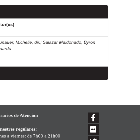
tor(es)
unauer, Michelle, dir.
;
Salazar Maldonado, Byron
uardo
rarios de Atención
mestres regulares:
nes a viernes: de 7h00 a 21h00