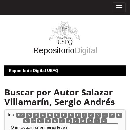
Skip
navigation
Repositorio
Digital
Repositorio Digital USFQ
Buscar por Autor Salazar
Villamarín, Sergio Andrés
Ir a:
0-9
A
B
C
D
E
F
G
H
I
J
K
L
M
N
O
P
Q
R
S
T
U
V
W
X
Y
Z
O introducir las primeras letras: