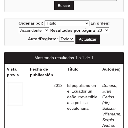
Ordenar por:
En orden:
Resultados por página
Autor/Registro:
Mostrando resultados 1 a 1 de 1
Vista
Fecha de
Título
Autor(es)
previa
publicación
2012
El populismo en
Donoso,
el Ecuador un
Juan
daño irreversible
Carlos
a la política
(dir)
;
ecuatoriana
Salazar
Villamarín,
Sergio
Andrés