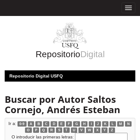
Skip
navigation
Repositorio
Digital
Repositorio Digital USFQ
Buscar por Autor Saltos
Cornejo, Andrés Esteban
Ir a:
0-9
A
B
C
D
E
F
G
H
I
J
K
L
M
N
O
P
Q
R
S
T
U
V
W
X
Y
Z
O introducir las primeras letras: