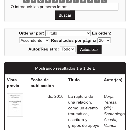
O
P
Q
R
S
T
U
V
W
X
Y
Z
O introducir las primeras letras:
Ordenar por:
En orden:
Resultados por página
Autor/Registro:
Mostrando resultados 1 a 1 de 1
Vista
Fecha de
Título
Autor(es)
previa
publicación
dic-2016
La ruptura de
Borja,
una relación,
Teresa
como un evento
(dir)
;
traumático,
Samaniego
escritura y
Acosta,
grupos de apoyo
Vianca